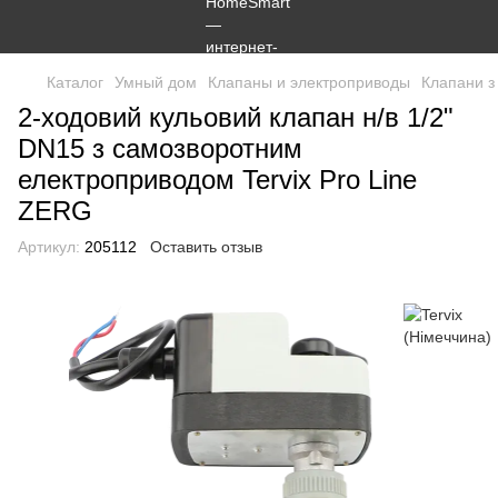
Каталог
Умный дом
Клапаны и электроприводы
Клапани з
2-ходовий кульовий клапан н/в 1/2"
DN15 з самозворотним
електроприводом Tervix Pro Line
ZERG
Артикул:
205112
Оставить отзыв