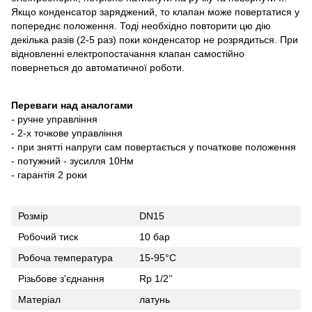
Якщо конденсатор заряджений, то клапан може повертатися у
попереднє положення. Тоді необхідно повторити цю дію
декілька разів (2-5 раз) поки конденсатор не розрядиться. При
відновленні електропостачання клапан самостійно
повернеться до автоматичної роботи.
Переваги над аналогами
- ручне управління
- 2-х точкове управління
- при знятті напруги сам повертається у початкове положення
- потужний - зусилля 10Нм
- гарантія 2 роки
Розмір
DN15
Робочий тиск
10 бар
Робоча температура
15-95°C
Різьбове з'єднання
Rp 1/2’’
Матеріал
латунь