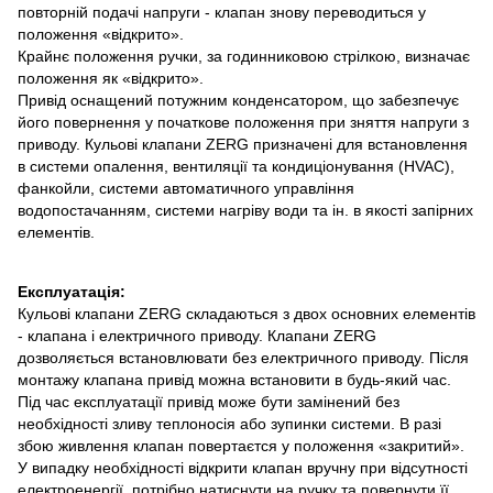
повторній подачі напруги - клапан знову переводиться у
положення «відкрито».
Крайнє положення ручки, за годинниковою стрілкою, визначає
положення як «відкрито».
Привід оснащений потужним конденсатором, що забезпечує
його повернення у початкове положення при зняття напруги з
приводу. Кульові клапани ZERG призначені для встановлення
в cистеми опалення, вентиляції та кондиціонування (HVAC),
фанкойли, системи автоматичного управління
водопостачанням, системи нагріву води та ін. в якості запірних
елементів.
Експлуатація:
Кульові клапани ZERG складаються з двох основних елементів
- клапана і електричного приводу. Клапани ZERG
дозволяється встановлювати без електричного приводу. Після
монтажу клапана привід можна встановити в будь-який час.
Під час експлуатації привід може бути замінений без
необхідності зливу теплоносія або зупинки системи. В разі
збою живлення клапан повертаєтся у положення «закритий».
У випадку необхідності відкрити клапан вручну при відсутності
електроенергії, потрібно натиснути на ручку та повернути її.