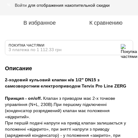
Войти
для отображения накопительной скидки
%
В избранное
К сравнению
ПОКУПКА ЧАСТЯМИ
3 платежа по 1 112.33 грн
Описание
2-ходовий кульовий клапан н/в 1/2" DN15 з
самозворотним електроприводом Tervix Pro Line ZERG
Принцип - on/off.
Клапан з приводом має 2-х точкове
управління (N+L, 230В).При першому підключенні
(конденсатор розряджений) клапан має положення
«відкритий».
При першій подачі напруги на привід клапан залишається у
положенні «відкрито», при знятті напруги з приводу
(заряджений конденсатор) - у положення «закрито», при