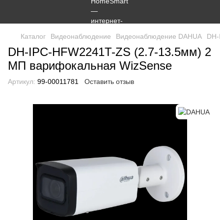
Каталог
Видеонаблюдение
Видеонаблюдение DAHUA
DH-
DH-IPC-HFW2241T-ZS (2.7-13.5мм) 2
МП варифокальная WizSense
Артикул:
99-00011781
Оставить отзыв