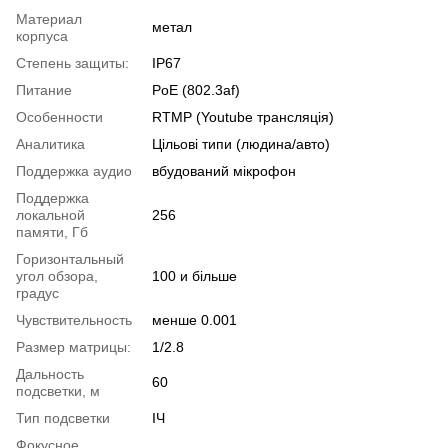
Материал
метал
корпуса
Степень защиты:
IP67
Питание
PoE (802.3af)
Особенности
RTMP (Youtube трансляція)
Аналитика
Цільові типи (людина/авто)
Поддержка аудио
вбудований мікрофон
Поддержка
локальной
256
памяти, Гб
Горизонтальный
угол обзора,
100 и більше
градус
Чувствительность
менше 0.001
Размер матрицы:
1/2.8
Дальность
60
подсветки, м
Тип подсветки
ІЧ
Фокусное