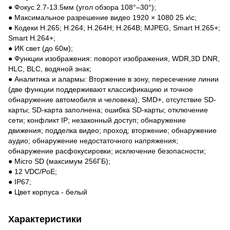
● Фокус 2.7-13.5мм (угол обзора 108°–30°);
● Максимальное разрешение видео 1920 × 1080 25 к\с;
● Кодеки H.265; H.264; H.264H; H.264B; MJPEG, Smart H.265+;
Smart H.264+;
● ИК свет (до 60м);
● Функции изображения: поворот изображения, WDR,3D DNR,
HLC, BLC, водяной знак;
● Аналитика и алармы: Вторжение в зону, пересечение линии
(две функции поддерживают классификацию и точное
обнаружение автомобиля и человека), SMD+, отсутствие SD-
карты; SD-карта заполнена; ошибка SD-карты; отключение
сети; конфликт IP; незаконный доступ; обнаружение
движения; подделка видео; проход; вторжение; обнаружение
аудио; обнаружение недостаточного напряжения;
обнаружение расфокусировки; исключение безопасности;
● Micro SD (максимум 256ГБ);
● 12 VDC/PoE;
● IP67;
● Цвет корпуса - белый
Характеристики