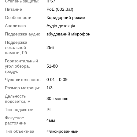
Степень защиты:
IP67
Питание
PoE (802.3af)
Особенности
Коридорний режим
Аналитика
Аудіо детекція
Поддержка аудио
вбудований мікрофон
Поддержка
локальной
256
памяти, Гб
Горизонтальный
угол обзора,
51-80
градус
Чувствительность
0.01 - 0.09
Размер матрицы:
1/3
Дальность
30 і менше
подсветки, м
Тип подсветки
ІЧ
Фокусное
4мм
растояние
Тип объектива
Фиксированный