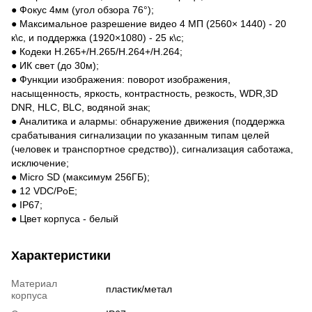
● Фокус 4мм (угол обзора 76°);
● Максимальное разрешение видео 4 МП (2560× 1440) - 20
к\с, и поддержка (1920×1080) - 25 к\с;
● Кодеки H.265+/H.265/H.264+/H.264;
● ИК свет (до 30м);
● Функции изображения: поворот изображения,
насыщенность, яркость, контрастность, резкость, WDR,3D
DNR, HLC, BLC, водяной знак;
● Аналитика и алармы: обнаружение движения (поддержка
срабатывания сигнализации по указанным типам целей
(человек и транспортное средство)), сигнализация саботажа,
исключение;
● Micro SD (максимум 256ГБ);
● 12 VDC/PoE;
● IP67;
● Цвет корпуса - белый
Характеристики
Материал
пластик/метал
корпуса