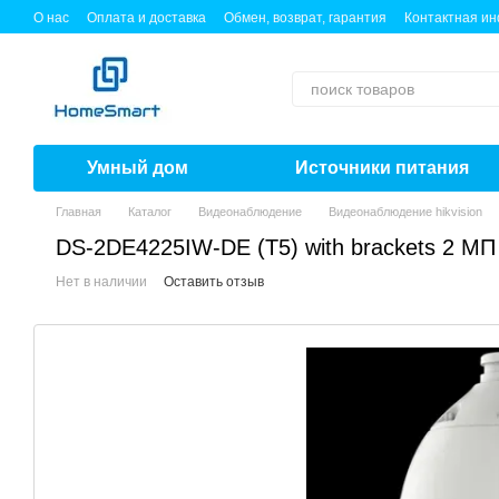
Перейти к основному контенту
О нас
Оплата и доставка
Обмен, возврат, гарантия
Контактная и
Умный дом
Источники питания
Главная
Каталог
Видеонаблюдение
Видеонаблюдение hikvision
DS-2DE4225IW-DE (T5) with brackets 2 МП
Нет в наличии
Оставить отзыв