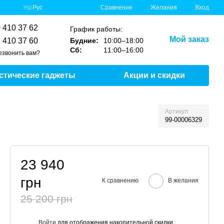
Сравнение
Укр
Рус
Желания
Вход
 410 37 62
График работы:
Мой заказ
 410 37 60
Будние:
10:00–18:00
Сб:
11:00–16:00
езвонить вам?
стические гаджеты
Акции и скидки
Артикул
99-00006329
23 940
грн
К сравнению
В желания
25 200 грн
Войти
для отображения накопительной скидки
%