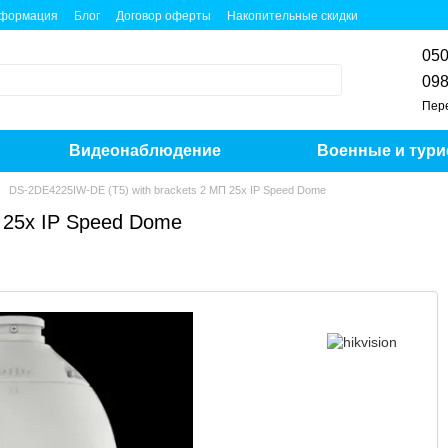
нформация
Блог
Договор оферты
Накопительные скидки
050
098
Пер
Видеонаблюдение
Военные и тури
DS-2DE4225IW-DE (T5) with brackets 2 МП 25х IP Speed Dome
 25х IP Speed Dome