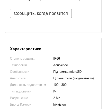
Сообщить, когда появится
Характеристики
Степень защиты:
IP66
Технологии
AcuSence
Особенности
Підтримка microSD
Аналитика
Цільові типи (людина/авто)
Дальность подсветки, м
100 - 300
Тип подсветки
ІЧ
Разрешение
2 Мп
Бренд Камери
hikvision