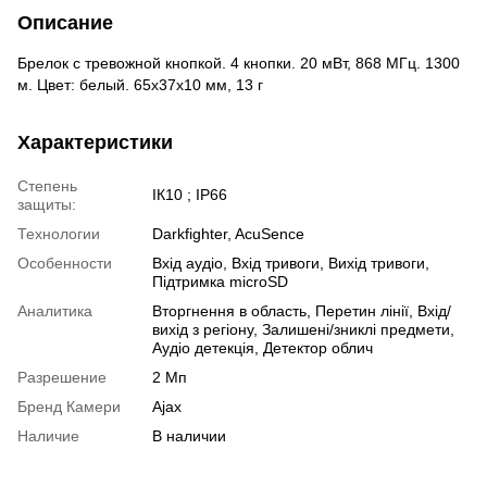
Описание
Брелок с тревожной кнопкой. 4 кнопки. 20 мВт, 868 МГц. 1300
м. Цвет: белый. 65х37х10 мм, 13 г
Характеристики
Степень
ІК10 ; IP66
защиты:
Технологии
Darkfighter, AcuSence
Особенности
Вхід аудіо, Вхід тривоги, Вихід тривоги,
Підтримка microSD
Аналитика
Вторгнення в область, Перетин лінії, Вхід/
вихід з регіону, Залишені/зниклі предмети,
Аудіо детекція, Детектор облич
Разрешение
2 Мп
Бренд Камери
Ajax
Наличие
В наличии