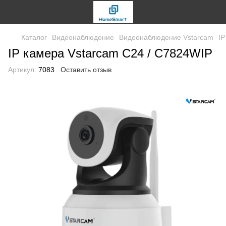
Каталог
Видеонаблюдение
Видеонаблюдение Vstarcam
IP
IP камера Vstarcam C24 / C7824WIP
Артикул:
7083
Оставить отзыв