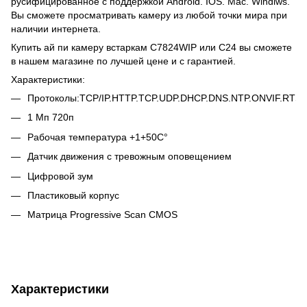
русифицированное с поддержкой Android. IOS. Mac. Windiws.
Вы сможете просматривать камеру из любой точки мира при
наличии интернета.
Купить ай пи камеру встаркам C7824WIP или C24 вы сможете
в нашем магазине по лучшей цене и с гарантией.
Характеристики:
Протоколы:TCP/IP.HTTP.TCP.UDP.DHCP.DNS.NTP.ONVIF.RTSP
1 Мп 720п
Рабочая температура +1+50С°
Датчик движения с тревожным оповещением
Цифровой зум
Пластиковый корпус
Матрица Progressive Scan CMOS
Характеристики