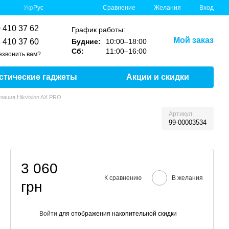
Сравнение
Укр
Рус
Желания
Вход
 410 37 62
График работы:
Мой заказ
 410 37 60
Будние:
10:00–18:00
Сб:
11:00–16:00
езвонить вам?
стические гаджеты
Акции и скидки
ация Hikvision AX PRO
Артикул
99-00003534
3 060
К сравнению
В желания
грн
Войти
для отображения накопительной скидки
%