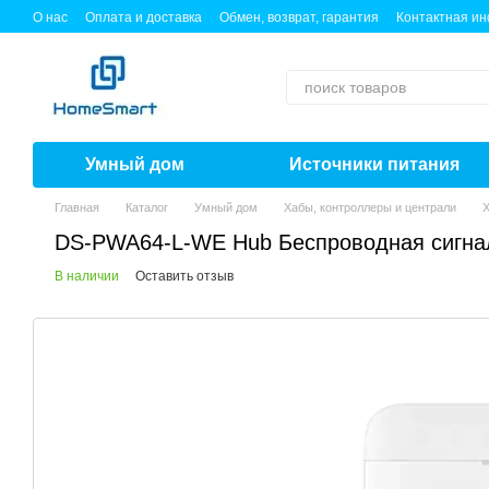
Перейти к основному контенту
О нас
Оплата и доставка
Обмен, возврат, гарантия
Контактная и
Умный дом
Источники питания
Главная
Каталог
Умный дом
Хабы, контроллеры и централи
Х
DS-PWA64-L-WE Hub Беспроводная сигнал
В наличии
Оставить отзыв