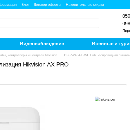
нформация
Блог
Договор оферты
Накопительные скидки
050
098
Пер
Видеонаблюдение
Военные и тури
абы, контроллеры и централи hikvision
DS-PWA64-L-WE Hub Беспроводная сигнализ
изация Hikvision AX PRO