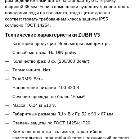
распределительный щиток на стандартную DIN-рейку
шириной 35 мм. Если в помещении существует вероятность
попадания воды на вольтметр, тогда щиток должен
соответствовать требованием класса защиты ІР55
согласно ГОСТ 14254.
Технические характеристики ZUBR V3
Категория продукции: Вольтметры-амперметры
Способ монтажа: На DIN-рейку
Количество фаз: 3 ф. (230/380 Вольт)
Термозащита: Нет
TrueRMS: Есть
Напряжение питания: 100-420 В
Сечение провода: не более 16 мм²
Масса: 0,14 кг ±10 %
Габаритные размеры (Ш х В х Г): 52 х 90 х 67 мм
Степень защиты по ГОСТ 14254: IP20
Комплект поставки: вольтметр, гарантийное
свидетельство, гарантийный талон, технический паспорт,