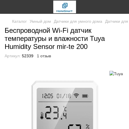
Каталог
Умный дом
Датчики для умного дома
Датчики для
Беспроводной Wi-Fi датчик
температуры и влажности Tuya
Humidity Sensor mir-te 200
Артикул:
52339
1 отзыв