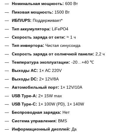
Номинальная мощность:
600 Вт
Пиковая мощность:
1500 Вт
ИБП/UPS:
Поддерживает*
Тип аккумулятора:
LiFePO4
Скорость заряда от сети:
≈ 1 ч
Тип инвертора:
Чистая синусоида
Скорость заряда от солнечной панели:
2,2 ч
Температура эксплуатации:
-20…+40 ℃
Выходы АС:
1× AC 220V
Выходы DC:
2× 12V/8A
Автомобильный порт:
1× 12V/10A
USB Type-A:
2× 15W max
USB Type-C:
1× 100W (PD), 1× 140W
Беспроводная зарядка:
Нет
Система управления:
BMS
Информационный дисплей:
Да