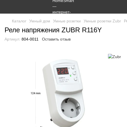
Каталог
Умный дом
Умные розетки
Умные розетки Zubr
Р
Реле напряжения ZUBR R116Y
Артикул:
804-0011
Оставить отзыв