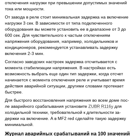
отключения нагрузки при превышении допустимых значений
тока или мощности.
От завода в реле стоит минимальная задержка на включение
нагрузки 3 сек. В зависимости от типа подключенного
оборудования вы можете установить ее в диапазоне от 3 до
600 сек. Для чувствительного к частым отключениям
напряжения оборудования, например, холодильников и
кондиционеров, рекомендуется устанавливать задержку
включения 2-3 мин.
Согласно заводских настроек задержка отсчитывается с
момента стабилизации напряжения. В настройках есть
возможность выбрать еще один тип задержки, когда отсчет
начинается с момента отключения реле и учитывает время
действия аварийной ситуации, другими словами протекает
быстрее.
Для быстрого восстановления напряжения во всем до­ме пос­
ле ава­рийного срабаты­ва­ния ус­­тановите
ZUBR R116y
для
холо­дильной тех­ни­ки, тре­бо­­вательной к длительности за­
держки на включение. А в MF2 red сде­лай­те такую задер­ж­ку
минимальной.
Журнал аварийных срабатываний на 100 значений