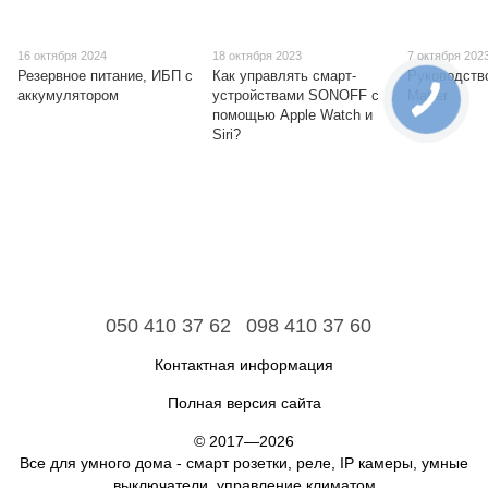
16 октября 2024
18 октября 2023
7 октября 202
Резервное питание, ИБП с
Как управлять смарт-
Руководств
аккумулятором
устройствами SONOFF с
Matter
помощью Apple Watch и
Siri?
050 410 37 62
098 410 37 60
Контактная информация
Полная версия сайта
© 2017—2026
Все для умного дома - смарт розетки, реле, IP камеры, умные
выключатели, управление климатом