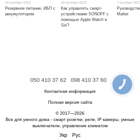
16 октября 2024
18 октября 2023
7 октября 202
Резервное питание, ИБП с
Как управлять смарт-
Руководств
аккумулятором
устройствами SONOFF с
Matter
помощью Apple Watch и
Siri?
050 410 37 62
098 410 37 60
Контактная информация
Полная версия сайта
© 2017—2026
Все для умного дома - смарт розетки, реле, IP камеры, умные
выключатели, управление климатом
Укр
Рус