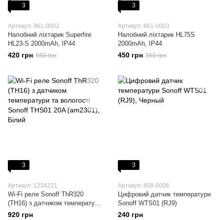
3
3
Артикул: 861-0002
Артикул: 861-0003
Налобний ліхтарик Superfire
Налобний ліхтарик HL75S
HL23-S 2000mAh, IP44
2000mAh, IP44
420 грн
450 грн
550 грн
550 грн
3
3
Артикул: 1234221
Артикул: 808-0006
Wi-Fi реле Sonoff ThR320
Цифровий датчик температури
(TH16) з датчиком температури
Sonoff WTS01 (RJ9)
та вологості Sonoff THS01 20A
920 грн
240 грн