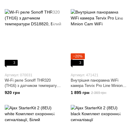
(am2301)
−20%
3
3
Артикул: 070031
Артикул: 471421
Wi-Fi реле Sonoff THR320
Внутрішня панорамна WiFi
(TH16) з датчиком температури
камера Tervix Pro Line Minion
DS18820
Cam WiFi
920 грн
1 895 грн
2 369 грн