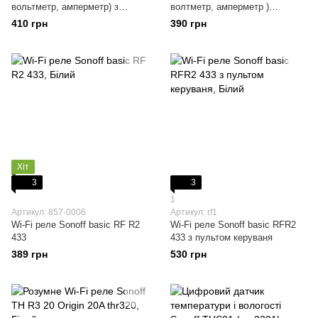
вольтметр, амперметр) з
волтметр, амперметр )
підсвіткою
Sinotimer
410 грн
390 грн
Хіт
3
3
1
Артикул: 857-0006
Артикул: rf1
Wi-Fi реле Sonoff basic RF R2
Wi-Fi реле Sonoff basic RFR2
433
433 з пультом керуваня
389 грн
530 грн