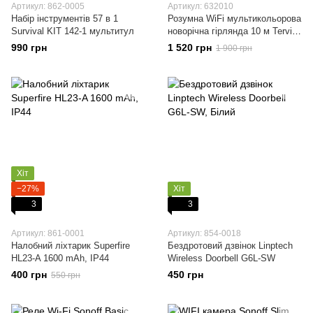
Артикул: 862-0005
Артикул: 632010
Набір інструментів 57 в 1
Розумна WiFі мультикольорова
Survival KIT 142-1 мультитул
новорічна гірлянда 10 м Tervix
Pro Line Fairy Lights WiFi
990 грн
1 520 грн
1 900 грн
Хіт
−27%
Хіт
3
3
Артикул: 861-0001
Артикул: 854-0018
Налобний ліхтарик Superfire
Бездротовий дзвінок Linptech
HL23-A 1600 mAh, IP44
Wireless Doorbell G6L-SW
400 грн
450 грн
550 грн