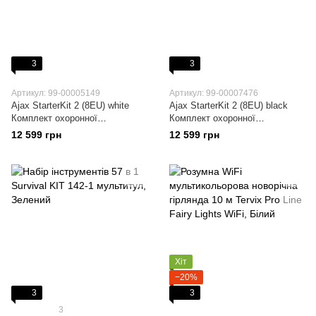
3
3
Артикул: 99-00005149
Артикул: 99-00007476
Ajax StarterKit 2 (8EU) white
Ajax StarterKit 2 (8EU) black
Комплект охоронної
Комплект охоронної
сигналізації
сигналізації
12 599 грн
12 599 грн
Хіт
−20%
3
3
3