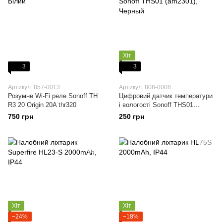
Хіт
3
3
Артикул: 857-0013
Артикул: 808-0008
Розумне Wi-Fi реле Sonoff TH
Цифровий датчик температури
R3 20 Origin 20A thr320
і вологості Sonoff THS01
(am2301)
750 грн
250 грн
Хіт
Хіт
−24%
−18%