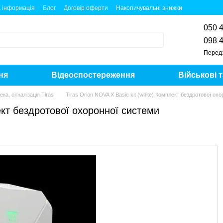
 інформація
Блог
Договір оферти
Накопичувальні знижки
050 
098 
Перед
ня
Відеоспостереження
Військові 
ека, сігналізація Tiras
Tiras Orion NOVA X Basic kit (white) Комплект бездротової ох
лект бездротової охоронної системи