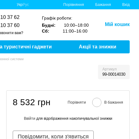
Порівняння
Укр
Рус
Бажання
Вхід
410 37 62
Графік роботи:
Мій кошик
410 37 60
Будні:
10:00–18:00
Сб:
11:00–16:00
звонити вам?
та туристичні гаджети
Акції та знижки
оронної системи
Артикул
99-00014030
8 532 грн
Порівняти
В бажання
Ввійти
для відображення накопичувальної знижки
%
Повідомити, коли з'явиться