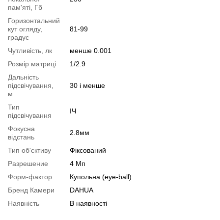
пам'яті, Гб
Горизонтальний
кут огляду,
81-99
градус
Чутливість, лк
менше 0.001
Розмір матриці
1/2.9
Дальність
підсвічування,
30 і менше
м
Тип
ІЧ
підсвічування
Фокусна
2.8мм
відстань
Тип об'єктиву
Фіксований
Разрешение
4 Мп
Форм-фактор
Купольна (eye-ball)
Бренд Камери
DAHUA
Наявність
В наявності