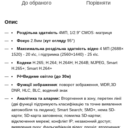
До обраного
Порівняти
Опис
Роздільна здатність
4МП, 1/2.9" CMOS -матриця
Фокус
2.8мм (
кут огляду
95°)
Максимальна роздільна здатність відео
4 МП (2688×
1520) - 20 к\с, і підтримка (2560×1440) - 25 к\с.
Кодеки
H.265; H.264; H.264H; H.264B; MJPEG, Smart
H.265+; Smart H.264+
ІЧ+Видиме світло (до 30м)
Функції зображення
: поворот зображення, WDR,3D
DNR, HLC, BLC, водяний знак
Аналітика та аларми:
Вторгнення в зону, перетин лінії
(дві функції підтримують класифікацію та точне виявлення
автомобіля та людини); Smart Search; SMD+, нема SD-
карти; SD-карта заповнена; помилка SD-картки;
відключення мережі; конфлікт IP; незаконний доступ;
виявлення руху; фальсифікація відео; прохід; вторгнення;