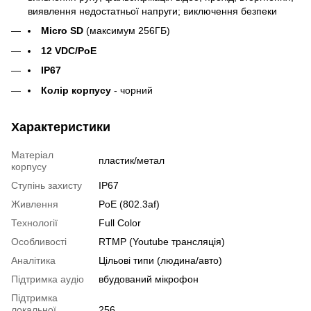
виявлення недостатньої напруги; виключення безпеки
Micro SD
(максимум 256ГБ)
12 VDC/PoE
IP67
Колір корпусу
- чорний
Характеристики
Матеріал
пластик/метал
корпусу
Ступінь захисту
IP67
Живлення
PoE (802.3af)
Технології
Full Color
Особливості
RTMP (Youtube трансляція)
Аналітика
Цільові типи (людина/авто)
Підтримка аудіо
вбудований мікрофон
Підтримка
локальної
256