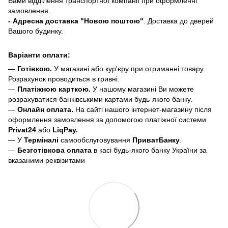
Вами відділення транспортної компанії при оформленні
замовлення.
- Адресна доставка "Новою поштою"
. Доставка до дверей
Вашого будинку.
Варіанти оплати:
—
Готівкою.
У магазині або кур'єру при отриманні товару.
Розрахунок проводиться в гривні.
—
Платіжною карткою.
У нашому магазині Ви можете
розрахуватися банківськими картами будь-якого банку.
—
Онлайн оплата.
На сайті нашого інтернет-магазину після
оформлення замовлення за допомогою платіжної системи
Privat24
або
LiqPay.
— У
Терміналі
самообслуговування
ПриватБанку
.
—
Безготівкова оплата
в касі будь-якого банку України за
вказаними реквізитами