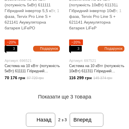
−20%
−20%
3
Подарунок
3
Подарунок
Артикул: 696521
Артикул: 697521
Система на 10 кВтг (потужність
Система на 10 кВтг (потужність
5кВт) 611111 Гібридний
10кВт) 611311 Гібридний
інвертор 5,5 кВт, 1 фаза, Tervix
інвертор 10кВт, 1 фаза, Tervix
70 176 грн
116 299 грн
87 720 грн
145 374 грн
Pro Line S + 621141
Pro Line S + 621141
Акумуляторна батарея LiFePO
Акумуляторна батарея LiFeP
Показати ще 3 товара
Назад
Вперед
2
з 3