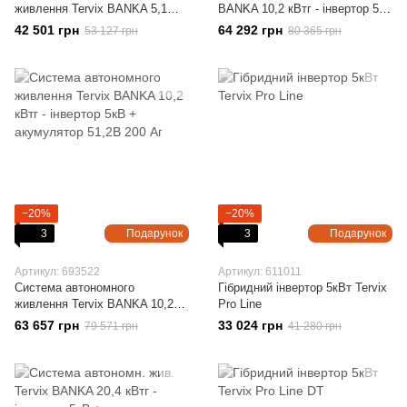
живлення Tervix BANKA 5,1
BANKA 10,2 кВтг - інвертор 5кВ
кВтг - інвертор 5кВ +
+ акумулятор 51,2В 100 Аг (2
42 501 грн
64 292 грн
53 127 грн
80 365 грн
акумулятор 51,2В 100 Аг
шт)
−20%
−20%
3
Подарунок
3
Подарунок
Артикул: 693522
Артикул: 611011
Система автономного
Гібридний інвертор 5кВт Tervix
живлення Tervix BANKA 10,2
Pro Line
кВтг - інвертор 5кВ +
63 657 грн
33 024 грн
79 571 грн
41 280 грн
акумулятор 51,2В 200 Аг