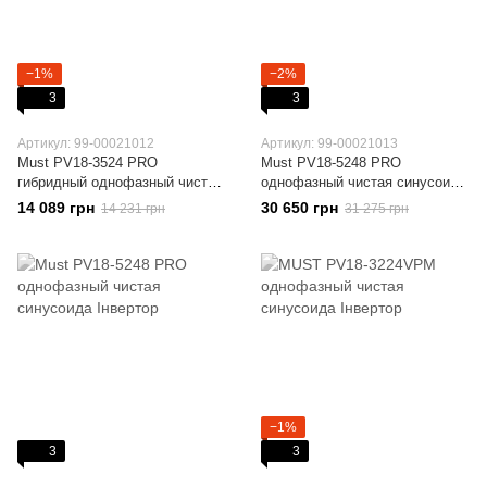
−1%
−2%
3
3
Артикул: 99-00021012
Артикул: 99-00021013
Must PV18-3524 PRO
Must PV18-5248 PRO
гибридный однофазный чистая
однофазный чистая синусоида
синусоида Інвертор
Інвертор
14 089 грн
30 650 грн
14 231 грн
31 275 грн
−1%
3
3