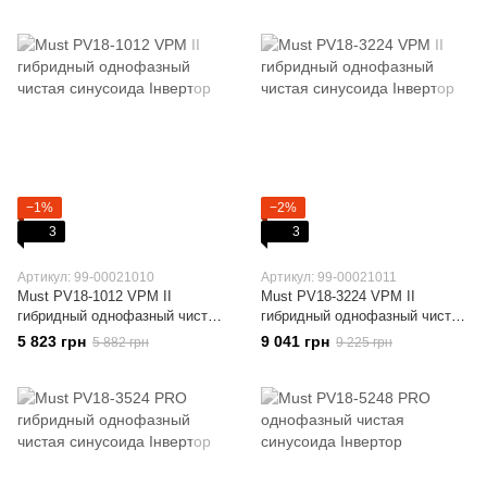
−1%
−2%
3
3
Артикул: 99-00021010
Артикул: 99-00021011
Must PV18-1012 VPM II
Must PV18-3224 VPM II
гибридный однофазный чистая
гибридный однофазный чистая
синусоида Інвертор
синусоида Інвертор
5 823 грн
9 041 грн
5 882 грн
9 225 грн