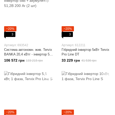
−20%
−20%
3
3
Артикул: 693542
Артикул: 612211
Система автономн. жив. Tervix
Гібридний інвертор 5кВт Tervix
BANKA 20,4 кВтг - інвертор 5кВ
Pro Line DT
+ акумулятор 51,2В 200 Аг (2
106 572 грн
33 229 грн
133 215 грн
41 536 грн
шт)
−20%
−20%