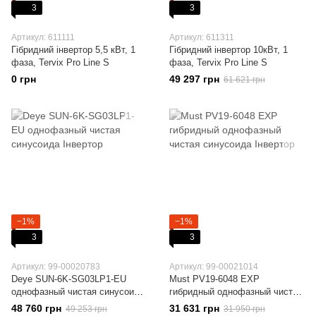
3
3
Артикул: 611111
Артикул: 611311
Гібридний інвертор 5,5 кВт, 1
Гібридний інвертор 10кВт, 1
фаза, Tervix Pro Line S
фаза, Tervix Pro Line S
0 грн
49 297 грн
61 621 грн
−1%
−1%
3
3
Артикул: 99-00020783
Артикул: 99-00021014
Deye SUN-6K-SG03LP1-EU
Must PV19-6048 EXP
однофазный чистая синусоида
гибридный однофазный чистая
Інвертор
синусоида Інвертор
48 760 грн
31 631 грн
49 253 грн
31 950 грн