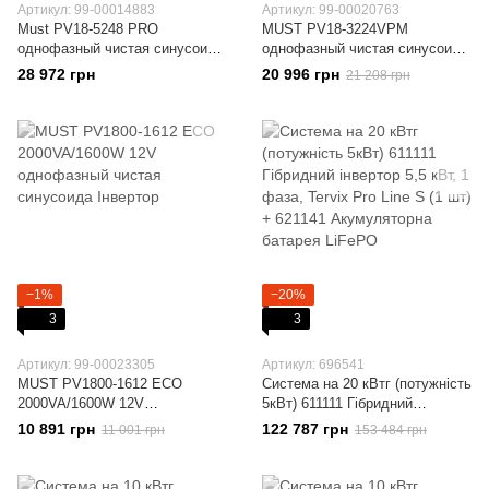
Артикул: 99-00014883
Артикул: 99-00020763
Must PV18-5248 PRO
MUST PV18-3224VPM
однофазный чистая синусоида
однофазный чистая синусоида
Інвертор
Інвертор
28 972 грн
20 996 грн
21 208 грн
−1%
−20%
3
3
Артикул: 99-00023305
Артикул: 696541
MUST PV1800-1612 ECO
Система на 20 кВтг (потужність
2000VA/1600W 12V
5кВт) 611111 Гібридний
однофазный чистая синусоида
інвертор 5,5 кВт, 1 фаза, Tervix
10 891 грн
122 787 грн
11 001 грн
153 484 грн
Інвертор
Pro Line S (1 шт) + 621141
Акумуляторна батарея LiFePO