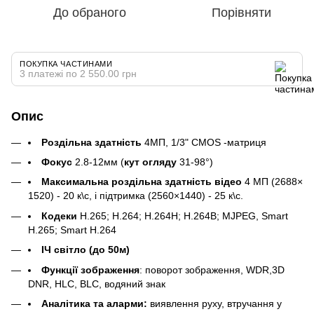
До обраного
Порівняти
ПОКУПКА ЧАСТИНАМИ
3 платежі по 2 550.00 грн
Опис
Роздільна здатність
4МП, 1/3" CMOS -матриця
Фокус
2.8-12мм (
кут огляду
31-98°)
Максимальна роздільна здатність відео
4 МП (2688×
1520) - 20 к\с, і підтримка (2560×1440) - 25 к\с.
Кодеки
H.265; H.264; H.264H; H.264B; MJPEG, Smart
H.265; Smart H.264
ІЧ світло (до 50м)
Функції зображення
: поворот зображення, WDR,3D
DNR, HLC, BLC, водяний знак
Аналітика та аларми:
виявлення руху, втручання у