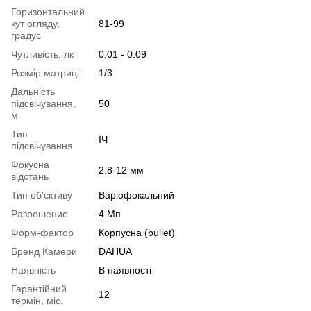
Горизонтальний
кут огляду,
81-99
градус
Чутливість, лк
0.01 - 0.09
Розмір матриці
1/3
Дальність
підсвічування,
50
м
Тип
ІЧ
підсвічування
Фокусна
2.8-12 мм
відстань
Тип об'єктиву
Варіофокальний
Разрешение
4 Мп
Форм-фактор
Корпусна (bullet)
Бренд Камери
DAHUA
Наявність
В наявності
Гарантійний
12
термін, міс.