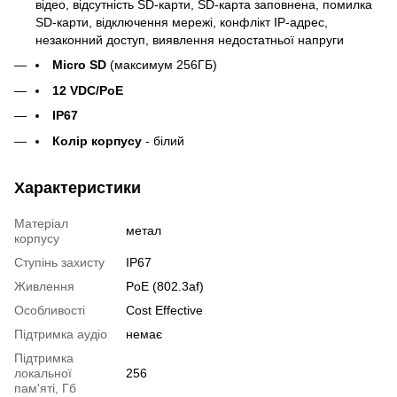
відео, відсутність SD-карти, SD-карта заповнена, помилка
SD-карти, відключення мережі, конфлікт IP-адрес,
незаконний доступ, виявлення недостатньої напруги
Micro SD
(максимум 256ГБ)
12 VDC/PoE
IP67
Колір корпусу
- білий
Характеристики
Матеріал
метал
корпусу
Ступінь захисту
IP67
Живлення
PoE (802.3af)
Особливості
Cost Effective
Підтримка аудіо
немає
Підтримка
локальної
256
пам'яті, Гб