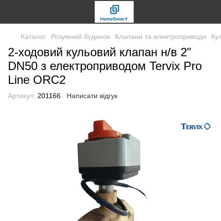
Каталог
Розумний будинок
Клапани та електроприводи
Ку
2-ходовий кульовий клапан н/в 2"
DN50 з електроприводом Tervix Pro
Line ORC2
Артикул:
201166
Написати відгук