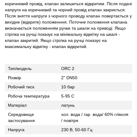
коричневий провід, клапан залишиться відкритим. Після подачі
напруги на коричневий та чорний провід клапан закриється.
Після зняття напруги з чорного проводу клапан повертається у
вихідне (відкрите) положенння. Поточне положення клапана
визначається положенням ручки та шкали на приводі. Якщо
стрілка на ручці показує на мінімальну відмітку на шкалі -
клапан закритий. Якщо стрілка на ручці показує на
максимальну відмітку - клапан відкритий.
Тип/модель
ORC 2
Розмір
2" DN50
Робочий тиск
10 бар
Робоча температура
5-95 C
Матеріал
латунь
Середовище
хол. вода / гар. вода/ 60% гліколя
застосування
/ повітря
Напруга
230 В, 50-60 Гц