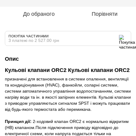
До обраного
Порівняти
ПОКУПКА ЧАСТИНАМИ
3 платежі по 2 527.00 грн
Опис
Кульові клапани ORC2 Кульові клапани ORC2
призначені для встановлення в cистеми опалення, вентиляції
та кондиціонування (HVAC), фанкойли, соларні системи,
системи автоматичного управління водопостачанням, системи
нагріву води та ін. в якості запірних елементів. Кульові клапани
з приводом управляються сигналом SPST і можуть працювати
від будь-якого термостата або перемикача.
Принцип дії:
2-ходовий клапан ORC2 є нормально відкритим
(НВ) клапаном.Після підключення приводу відповідно до
електричної схеми, коли напруга подається тільки на