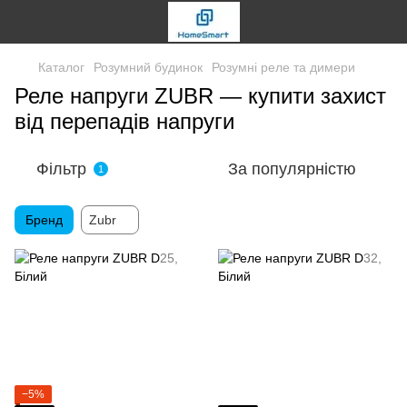
Каталог
Розумний будинок
Розумні реле та димери
Реле напруги ZUBR — купити захист
від перепадів напруги
Фільтр
За популярністю
1
Бренд
Zubr
−5%