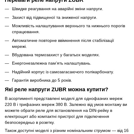
Переваги реле напруги ZUBR
Швидке реагування на аварійні зміни напруги.
Захист від підвищеної та зниженої напруги.
Можливість налаштування верхнього та нижнього порогів
спрацювання.
Автоматичне повторне ввімкнення після стабілізації
мережі.
Вбудована термозахист у багатьох моделях.
Енергонезалежна пам’ять налаштувань.
Надійний корпус із самозагасаючого полікарбонату.
Гарантія виробника до 5 років.
Які реле напруги ZUBR можна купити?
В асортименті представлені моделі для однофазних мереж
220 В і трифазних мереж 380 В. Залежно від умов монтажу ви
можете обрати реле для встановлення на DIN-рейку в
електрощит або компактні пристрої для підключення
безпосередньо в розетку.
Також доступні моделі з різним номінальним струмом — від 16