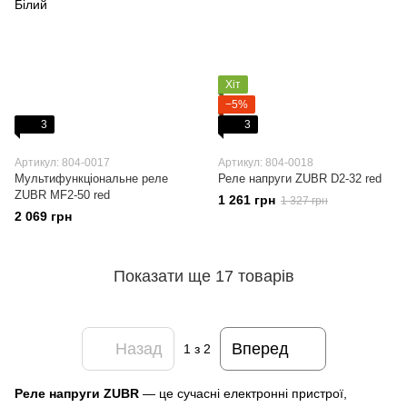
Хіт
−5%
3
3
Артикул: 804-0017
Артикул: 804-0018
Мультифункціональне реле
Реле напруги ZUBR D2-32 red
ZUBR MF2-50 red
1 261 грн
1 327 грн
2 069 грн
Показати ще 17 товарів
Назад
Вперед
1
з 2
Реле напруги ZUBR
— це сучасні електронні пристрої,