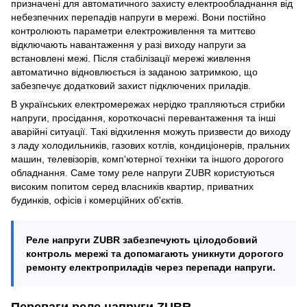
призначені для автоматичного захисту електрообладнання від
небезпечних перепадів напруги в мережі. Вони постійно
контролюють параметри електроживлення та миттєво
відключають навантаження у разі виходу напруги за
встановлені межі. Після стабілізації мережі живлення
автоматично відновлюється із заданою затримкою, що
забезпечує додатковий захист підключених приладів.
В українських електромережах нерідко трапляються стрибки
напруги, просідання, короткочасні перевантаження та інші
аварійні ситуації. Такі відхилення можуть призвести до виходу
з ладу холодильників, газових котлів, кондиціонерів, пральних
машин, телевізорів, комп'ютерної техніки та іншого дорогого
обладнання. Саме тому реле напруги ZUBR користуються
високим попитом серед власників квартир, приватних
будинків, офісів і комерційних об'єктів.
Реле напруги ZUBR забезпечують цілодобовий
контроль мережі та допомагають уникнути дорогого
ремонту електроприладів через перепади напруги.