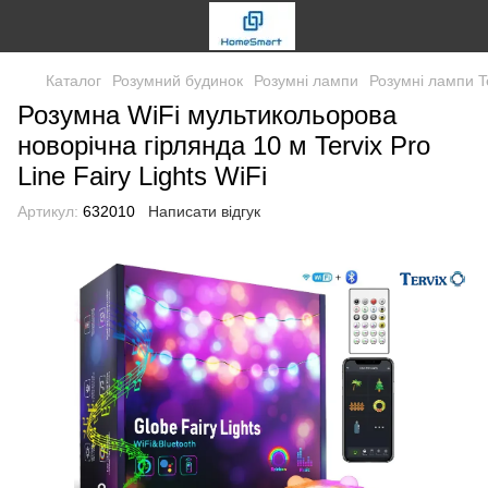
Каталог
Розумний будинок
Розумні лампи
Розумні лампи T
Розумна WiFі мультикольорова
новорічна гірлянда 10 м Tervix Pro
Line Fairy Lights WiFi
Артикул:
632010
Написати відгук