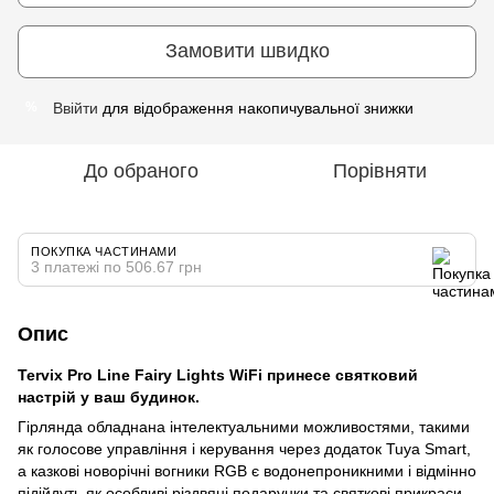
Замовити швидко
Ввійти
для відображення накопичувальної знижки
%
До обраного
Порівняти
ПОКУПКА ЧАСТИНАМИ
3 платежі по 506.67 грн
Опис
Tervix Pro Line Fairy Lights WiFi
принесе святковий
настрій у ваш будинок.
Гірлянда обладнана інтелектуальними можливостями, такими
як голосове управління і керування через додаток Tuya Smart,
а казкові новорічні вогники RGB є водонепроникними і відмінно
підійдуть як особливі різдвяні подарунки та святкові прикраси.