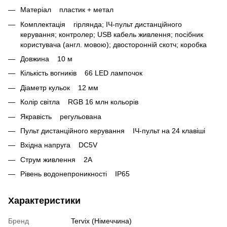
Матеріал пластик + метал
Комплектація гірлянда; ІЧ-пульт дистанційного
керування; контролер; USB кабель живлення; посібник
користувача (англ. мовою); двосторонній скотч; коробка
Довжина 10 м
Кількість вогників 66 LED лампочок
Діаметр кульок 12 мм
Колір світла RGB 16 млн кольорів
Якравість регульована
Пульт дистанційного керування ІЧ-пульт на 24 клавіші
Вхідна напруга DC5V
Струм живлення 2А
Рівень водонепроникності IP65
Характеристики
Бренд
Tervix (Німеччина)