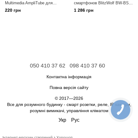
Multimedia AmpliTube для
смартфонов BlitzWolf BW-BS0
підключення гітари до
Pro
220 грн
1 286 грн
iPhone/iPod/iPad
050 410 37 62
098 410 37 60
Контактна інформація
Повна версія сайту
© 2017—2026
Все для розумного будинку - смарт розетки, реле, IP камери,
розумні вимикачі, управління кліматом
Укр
Рус
Інтернет-магазин створений з Хорошоп