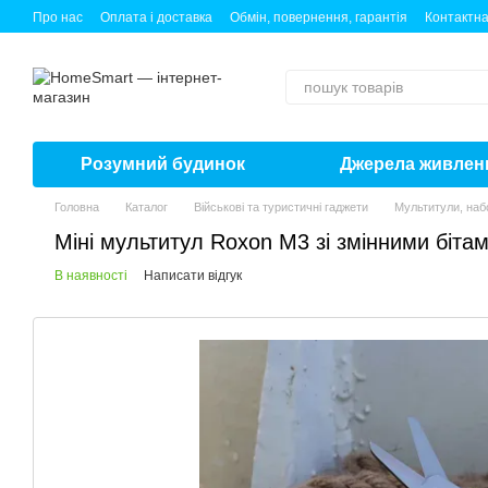
Перейти до основного контенту
Про нас
Оплата і доставка
Обмін, повернення, гарантія
Контактна
Розумний будинок
Джерела живлен
Головна
Каталог
Військові та туристичні гаджети
Мультитули, наб
Міні мультитул Roxon M3 зі змінними бітам
В наявності
Написати відгук