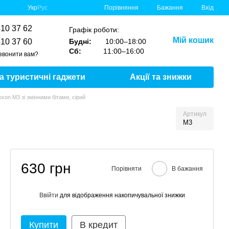
Порівняння
Укр
Рус
Бажання
Вхід
410 37 62
Графік роботи:
Мій кошик
410 37 60
Будні:
10:00–18:00
Сб:
11:00–16:00
звонити вам?
та туристичні гаджети
Акції та знижки
xon M3 зі змінними бітами, сірий
Артикул
M3
630 грн
Порівняти
В бажання
Ввійти
для відображення накопичувальної знижки
%
Купити
В кредит