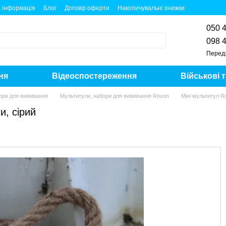
 інформація
Блог
Договір оферти
Накопичувальні знижки
050 
098 
Перед
ня
Відеоспостереження
Військові 
ори для виживання
Мультитули, набори для виживання Roxon
Міні мультитул Ro
и, сірий