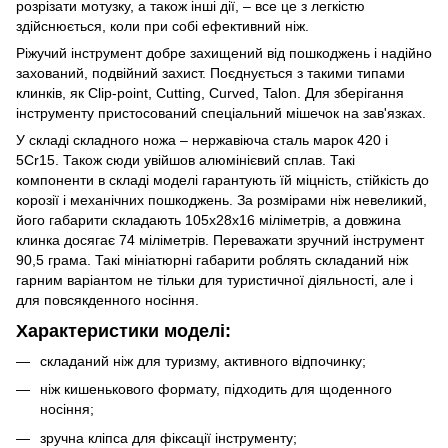
розрізати мотузку, а також інші дії, – все це з легкістю
здійснюється, коли при собі ефективний ніж.
Ріжучий інструмент добре захищений від пошкоджень і надійно
захований, подвійний захист. Поєднується з такими типами
клинків, як Clip-point, Cutting, Curved, Talon. Для зберігання
інструменту пристосований спеціальний мішечок на зав'язках.
У складі складного ножа – нержавіюча сталь марок 420 і
5Cr15. Також сюди увійшов алюмінієвий сплав. Такі
компоненти в складі моделі гарантують їй міцність, стійкість до
корозії і механічних пошкоджень. За розмірами ніж невеликий,
його габарити складають 105x28x16 міліметрів, а довжина
клинка досягає 74 міліметрів. Переважати зручний інструмент
90,5 грама. Такі мініатюрні габарити роблять складаний ніж
гарним варіантом не тільки для туристичної діяльності, але і
для повсякденного носіння.
Характеристики моделі:
складаний ніж для туризму, активного відпочинку;
ніж кишенькового формату, підходить для щоденного
носіння;
зручна кліпса для фіксації інструменту;