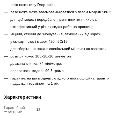
лезо ножа типу Drop-point;
лезо ножа може взаємозамінюватися з лезом моделі S802;
для цієї моделі передбачені різні типи змінних лез;
ніж ефективний у різних видах робіт на практиці;
міцний, стійкий до зношування, захищений від корозії;
у складі – сталі марок 420 і 5Cr15;
для зберігання ножа є спеціальний мішечок на зав'язках;
розміри ножа: 105x28x16 міліметрів;
довжина клинка: 74 міліметра:
переважати модель 90,5 грама.
Гарантія: на цю модель складного ножа офіційна гарантія
надається терміном на 1 рік.
Характеристики
Гарантійний
12
термін, міс.