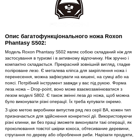
Опис багатофункціонального ножа Roxon
Phantasy S502:
Модель Roxon Phantasy S502 являє собою складаний ніж для
застосування в туризмі і в активному відпочинку. Ніж зручно і
компактно складається. Прекрасний зовнішній вигляд, гладке
поліроване лезо. Є металева кліпса для закріплення ножа і
перенесення, можна зафіксувати на кишені, на сумці або на
поясі. Потрібний інструмент завжди у вас під рукою. Форма
леза ножа – Drop-point, воно може взаємозамінюватися з
лезом моделі S802. Є також змінні леза до ножа, щоб можна
було виконувати різні операції. Їх треба купувати окремо.
З цією метою виробники випустив ряд лез серії ВА, кожен тип
призначається для здійснення конкретної дії. Використовуючи
різні клинки, ви без праці зможете виконувати такі операції, як
проколювання товстої шкірки кокоса, обтесивание деревини,
стругання по дереву або оброблення риби. Нарізати продукти,