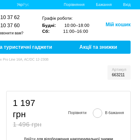
Порівняння
Укр
Рус
Бажання
Вхід
410 37 62
Графік роботи:
Мій кошик
410 37 60
Будні:
10:00–18:00
Сб:
11:00–16:00
звонити вам?
та туристичні гаджети
Акції та знижки
x Pro Line 16А, AC/DC 12-230В
Артикул
663211
1 197
грн
Порівняти
В бажання
1 496 грн
Ввійти
для відображення накопичувальної знижки
%