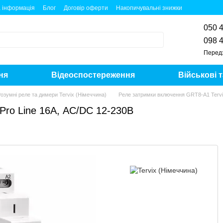
 інформація
Блог
Договір оферти
Накопичувальні знижки
050 
098 
Перед
ня
Відеоспостереження
Військові 
озумні реле та димери Tervix (Німеччина)
Реле затримки включення GRT8-A1 Tervi
Pro Line 16А, AC/DC 12-230В