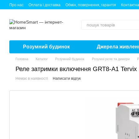
Перейти до основного контенту
Про нас
Оплата і доставка
Обмін, повернення, гарантія
Контактна
Розумний будинок
Джерела живлен
Головна
Каталог
Розумний будинок
Розумні реле та димери
Р
Реле затримки включення GRT8-A1 Tervix 
Немає в наявності
Написати відгук