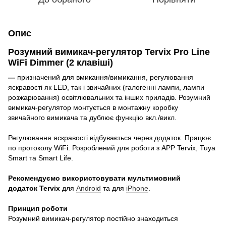
Опис
Розумний вимикач-регулятор Tervix Pro Line
WiFi Dimmer (2 клавіші
)
—
призначений для вмикання/вимикання, регулювання
яскравості як LED, так і звичайних (галогенні лампи, лампи
розжарювання) освітлювальних та інших приладів. Розумний
вимикач-регулятор монтується в монтажну коробку
звичайного вимикача та дублює функцію вкл./викл.
Регулювання яскравості відбувається через додаток. Працює
по протоколу WiFi. Розроблений для роботи з APP Tervix, Tuya
Smart та Smart Life.
Рекомендуємо використовувати мультимовний
додаток Tervix
для
Android
та для
iPhone
.
Принцип роботи
Розумний вимикач-регулятор постійно знаходиться