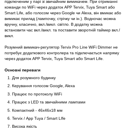
підключеним у парі зі звичайним вимикачем. При отриманні
команди по WiFi через додаток APP Tervix, Tuya Smart або
Smart Life, або голосом через Google чи Alexa, він вмикає або
вимикає прилад (лампочку, стрічку чи ін.). Водночас можна
вручну, класично, вкл./викл. світло. В додатку можна
встановити час вкл./викл. та поставити зворотній таймер вкл./
викл.
Розумний вимикач-регулятор Tervix Pro Line WiFi Dimmer не
потребує додаткового контролера та підключається напряму
через додаток APP Tervix, Tuya Smart або Smart Life.
Основні переваги
Для розумного будинку
Керування голосом Google, Alexa
Працює по протоколу WiFi
Працює з LED та звичайними лампами
Компактний - 46х46х18 мм
Tervix / Арр Tuya / Smart LIfe
Висока якість