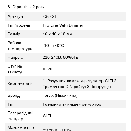
Гарантія - 2 роки
Артикул
436421
Тип/модель
Pro Line WiFi Dimmer
Розмір
46 х 46 х 18 мм
Робоча
-10...+40°С
температура
Напруга
220-240В, 50/60Гц
Ступінь
IP 20
захисту
1. Розумний вимикач-регулятор WiFi 2.
Комплектація
Тримач (на DIN рейку) 3. Інструкція
Бренд
Tervix (Німеччина)
Тип
Розумний вимикач - регулятор
Безпровідний
WiFi
стандарт
Максимальне
2*100 Вт (LED)