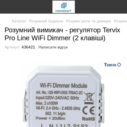
Каталог
Розумний будинок
Розумні реле та димери
Розумн
Розумний вимикач - регулятор Tervix
Pro Line WiFi Dimmer (2 клавіші)
Артикул:
436421
Написати відгук