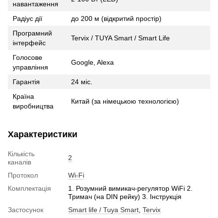
навантаження
Радіус дії
до 200 м (відкритий простір)
Програмний
Tervix / TUYA Smart / Smart Life
інтерфейс
Голосове
Google, Alexa
управління
Гарантія
24 міс.
Країна
Китай (за німецькою технологією)
виробництва
Характеристики
Кількість
2
каналів
Протокол
Wi-Fi
Комплектація
1. Розумний вимикач-регулятор WiFi 2.
Тримач (на DIN рейку) 3. Інструкція
Застосунок
Smart life / Tuya Smart
,
Tervix