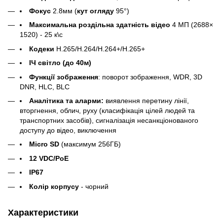
Фокус
2.8мм (
кут огляду
95°)
Максимальна роздільна здатність відео
4 МП (2688×
1520) - 25 к\с
Кодеки
H.265/H.264/H.264+/H.265+
ІЧ світло (до 40м)
Функції зображення
: поворот зображення, WDR, 3D
DNR, HLC, BLC
Аналітика та аларми:
виявлення перетину лінії,
вторгнення, облич, руху (класифікація цілей людей та
транспортних засобів), сигналізація несанкціонованого
доступу до відео, виключення
Micro SD
(максимум 256ГБ)
12 VDC/PoE
IP67
Колір корпусу
- чорний
Характеристики