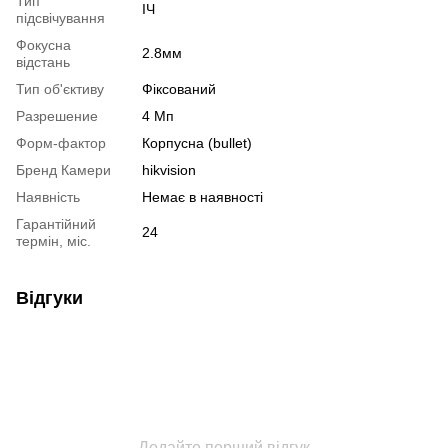
Тип
ІЧ
підсвічування
Фокусна
2.8мм
відстань
Тип об'єктиву
Фіксований
Разрешение
4 Мп
Форм-фактор
Корпусна (bullet)
Бренд Камери
hikvision
Наявність
Немає в наявності
Гарантійний
24
термін, міс.
Відгуки
Додайте перший відгук