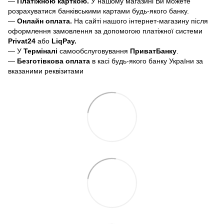
—
Платіжною карткою.
У нашому магазині Ви можете
розрахуватися банківськими картами будь-якого банку.
—
Онлайн оплата.
На сайті нашого інтернет-магазину після
оформлення замовлення за допомогою платіжної системи
Privat24
або
LiqPay.
— У
Терміналі
самообслуговування
ПриватБанку
.
—
Безготівкова оплата
в касі будь-якого банку України за
вказаними реквізитами