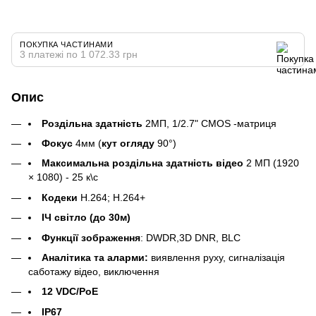
ПОКУПКА ЧАСТИНАМИ
3 платежі по 1 072.33 грн
Опис
Роздільна здатність
2МП, 1/2.7" CMOS -матриця
Фокус
4мм (
кут огляду
90°)
Максимальна роздільна здатність відео
2 МП (1920
× 1080) - 25 к\с
Кодеки
H.264; H.264+
ІЧ світло (до 30м)
Функції зображення
: DWDR,3D DNR, BLC
Аналітика та аларми:
виявлення руху, сигналізація
саботажу відео, виключення
12 VDC/PoE
IP67