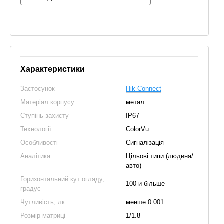
Характеристики
Застосунок
Hik-Connect
Матеріал корпусу
метал
Ступінь захисту
IP67
Технології
ColorVu
Особливості
Сигналізація
Аналітика
Цільові типи (людина/
авто)
Горизонтальний кут огляду,
100 и більше
градус
Чутливість, лк
менше 0.001
Розмір матриці
1/1.8