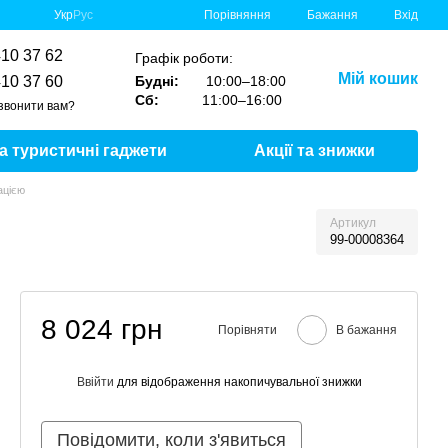
Порівняння
Укр
Рус
Бажання
Вхід
410 37 62
Графік роботи:
Мій кошик
410 37 60
Будні:
10:00–18:00
Сб:
11:00–16:00
звонити вам?
та туристичні гаджети
Акції та знижки
ацією
Артикул
99-00008364
8 024 грн
Порівняти
В бажання
Ввійти
для відображення накопичувальної знижки
%
Повідомити, коли з'явиться