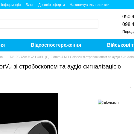
 інформація
Блог
Договір оферти
Накопичувальні знижки
050 
098 
Перед
ня
Відеоспостереження
Військові 
on
DS-2CD2047G2-LU/SL (C) 2.8mm 4 МП ColorVu зі стробоскопом та аудіо сигналіз
Vu зі стробоскопом та аудіо сигналізацією