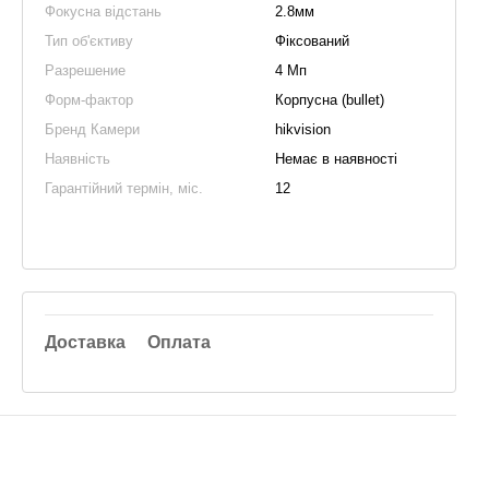
Фокусна відстань
2.8мм
Тип об'єктиву
Фіксований
Разрешение
4 Мп
Форм-фактор
Корпусна (bullet)
Бренд Камери
hikvision
Наявність
Немає в наявності
Гарантійний термін, міс.
12
Доставка
Оплата