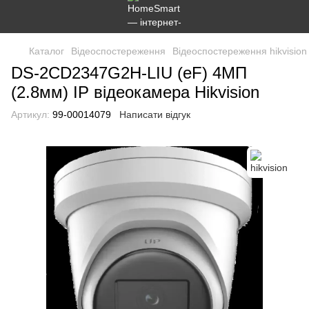
Каталог
Відеоспостереження
Відеоспостереження hikvision
DS-2CD2347G2H-LIU (eF) 4МП
(2.8мм) IP відеокамера Hikvision
Артикул:
99-00014079
Написати відгук