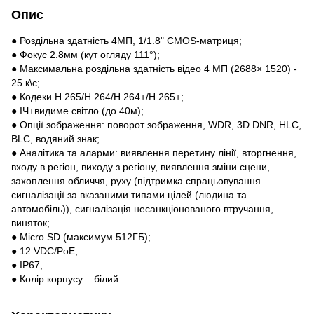
Опис
● Роздільна здатність 4МП, 1/1.8" CMOS-матриця;
● Фокус 2.8мм (кут огляду 111°);
● Максимальна роздільна здатність відео 4 МП (2688× 1520) -
25 к\с;
● Кодеки H.265/H.264/H.264+/H.265+;
● ІЧ+видиме світло (до 40м);
● Опції зображення: поворот зображення, WDR, 3D DNR, HLC,
BLC, водяний знак;
● Аналітика та аларми: виявлення перетину лінії, вторгнення,
входу в регіон, виходу з регіону, виявлення зміни сцени,
захоплення обличчя, руху (підтримка спрацьовування
сигналізації за вказаними типами цілей (людина та
автомобіль)), сигналізація несанкціонованого втручання,
виняток;
● Micro SD (максимум 512ГБ);
● 12 VDC/PoE;
● IP67;
● Колір корпусу – білий