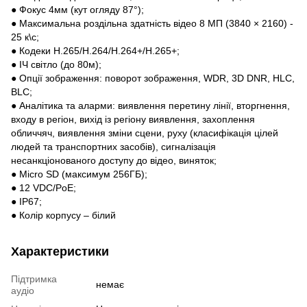
● Фокус 4мм (кут огляду 87°);
● Максимальна роздільна здатність відео 8 МП (3840 × 2160) -
25 к\с;
● Кодеки H.265/H.264/H.264+/H.265+;
● ІЧ світло (до 80м);
● Опції зображення: поворот зображення, WDR, 3D DNR, HLC,
BLC;
● Аналітика та аларми: виявлення перетину лінії, вторгнення,
входу в регіон, вихід із регіону виявлення, захоплення
обличчяч, виявлення зміни сцени, руху (класифікація цілей
людей та транспортних засобів), сигналізація
несанкціонованого доступу до відео, виняток;
● Micro SD (максимум 256ГБ);
● 12 VDC/PoE;
● IP67;
● Колір корпусу – білий
Характеристики
Підтримка
немає
аудіо