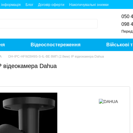
 інформація
Блог
Договір оферти
Накопичувальні знижки
050 
098 
Перед
ня
Відеоспостереження
Військові 
A
DH-IPC-HFW2849S-S-IL-BE 8МП (2.8мм) IP відеокамера Dahua
P відеокамера Dahua