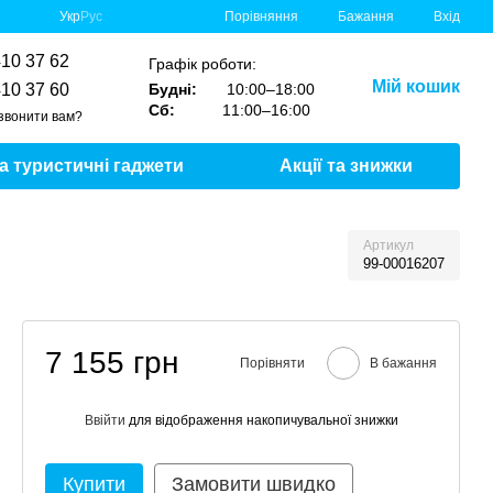
Порівняння
Укр
Рус
Бажання
Вхід
410 37 62
Графік роботи:
Мій кошик
410 37 60
Будні:
10:00–18:00
Сб:
11:00–16:00
звонити вам?
та туристичні гаджети
Акції та знижки
Артикул
99-00016207
7 155 грн
Порівняти
В бажання
Ввійти
для відображення накопичувальної знижки
%
Купити
Замовити швидко