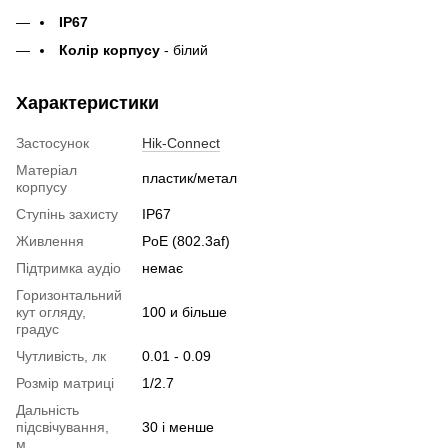
IP67
Колір корпусу
- білий
Характеристики
Застосунок
Hik-Connect
Матеріал
пластик/метал
корпусу
Ступінь захисту
IP67
Живлення
PoE (802.3af)
Підтримка аудіо
немає
Горизонтальний
кут огляду,
100 и більше
градус
Чутливість, лк
0.01 - 0.09
Розмір матриці
1/2.7
Дальність
підсвічування,
30 і менше
м