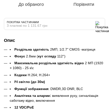
До обраного
Порівняти
ПОКУПКА ЧАСТИНАМИ
3 платежі по 1 131.67 грн
Опис
Роздільна здатність
2МП, 1/2.7" CMOS -матриця
Фокус
2.8мм (
кут огляду
112°)
Максимальна роздільна здатність відео
2 МП (1920
× 1080) - 25 к\с
Кодеки
H.264; H.264+
ІЧ світло (до 30м)
Функції зображення
: DWDR,3D DNR, BLC
Аналітика та аларми:
виявлення руху, сигналізація
саботажу відео, виключення
12 VDC/PoE