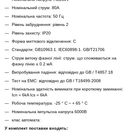
Номінальний струм: 80А
Номінальна частота: 50 Гц
Рівень забруднення: рівень 2
Рівень захисту: IP20
Форма миттєвого відключення: C
Стандарти: GB10963.1. IEC60898-1. GB/T21706
Струм витоку фазної лінії: струм. що споживається на
фазну лінію ≤ 0.2 мА
Випробування падіння: відповідно до GB / T4857.18
Тест на ЕМС: відповідно до GB / T18499-2008
Номінальна здатність вимикати при короткому замиканні:
Icn = 6kA Ics = 6kA
Робоча температура: -25 ° C ~ + 65 ° C
Номенальна імпульсна напруга 6000В
клас автомата:
У комплект поставки входять: