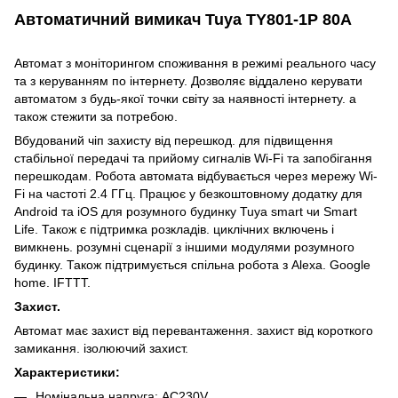
Автоматичний вимикач Tuya TY801-1P 80A
Автомат з моніторингом споживання в режимі реального часу
та з керуванням по інтернету. Дозволяє віддалено керувати
автоматом з будь-якої точки світу за наявності інтернету. а
також стежити за потребою.
Вбудований чіп захисту від перешкод. для підвищення
стабільної передачі та прийому сигналів Wi-Fi та запобігання
перешкодам. Робота автомата відбувається через мережу Wi-
Fi на частоті 2.4 ГГц. Працює у безкоштовному додатку для
Android та iOS для розумного будинку Tuya smart чи Smart
Life. Також є підтримка розкладів. циклічних включень і
вимкнень. розумні сценарії з іншими модулями розумного
будинку. Також підтримується спільна робота з Alexa. Google
home. IFTTT.
Захист.
Автомат має захист від перевантаження. захист від короткого
замикання. ізолюючий захист.
Характеристики:
Номінальна напруга: AC230V