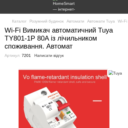
Каталог
Розумний будинок
Автомати
Автомати Tuya
Wi-Fi
Wi-Fi Вимикач автоматичний Tuya
TY801-1P 80A із лічильником
споживання. Автомат
Артикул:
7201
Написати відгук