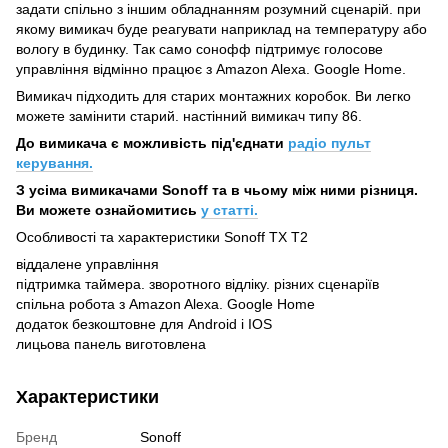
задати спільно з іншим обладнанням розумний сценарій. при
якому вимикач буде реагувати наприклад на температуру або
вологу в будинку. Так само сонофф підтримує голосове
управління відмінно працює з Amazon Alexa. Google Home.
Вимикач підходить для старих монтажних коробок. Ви легко
можете замінити старий. настінний вимикач типу 86.
До вимикача є можливість під'єднати
радіо пульт
керування.
З усіма вимикачами Sonoff та в чьому між ними різниця.
Ви можете ознайомитись
у статті.
Особливості та характеристики Sonoff TX T2
віддалене управління
підтримка таймера. зворотного відліку. різних сценаріїв
спільна робота з Amazon Alexa. Google Home
додаток безкоштовне для Android і IOS
лицьова панель виготовлена
Характеристики
Бренд
Sonoff