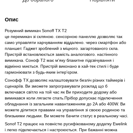
Опис
Розумний вимикач Sonoff TX T2
це перемикач зі скляною. сенсорною панеллю дозволяє так
само управляти харчуванням віддалено. через смартфон або
планшет. Гаджет зроблений з міцного. загартованого скла.
Пристрій встановлюється замість аналогового. настінного
вимикача. Соноф Т2 має м'яку блакитне підсвічування і
відмінно миється. Пристрій виконано в хай-тек стилі і буде
гармоніювати з будь-яким інтер'єром.
Сонофф ТХ дозволяє налаштовувати безліч різних таймерів і
сценаріїв. Ви зможете запрограмувати розклад що б
включався світло на той час як Ви приходите додому або
вимикався коли лягаєте спать.Прібор допускає підключення
обладнання із загальним навантаженням до 2А або 400W. Ви
можете ділитися правами на управління зі своєю родиною та
близькими людьми. Ви можете бачити статус в реальному часі.
Sonof T2 працює на повністю русифікованому додатку Ewelink
і легко підключається і настроюється. При бажанні можна