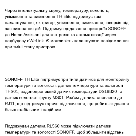
Через інтелектуальну сцену, температуру, вологість,
увімкнення та вимкнення TH Elite підтримує такі
налаштування, як тригер, увімкнення, вимикання, інверсія під
час виконання дій. Підтримує додавання пристроїв SONOFF
до Home Assistant для контролю та автоматизації через
надбудову eWeLink. Є можливість налаштувати повідомлення
при зміні стану пристрою.
SONOFF TH Elite підтримує три типи датчиків для моніторингу
температури та вологості: датчик температури та вологості
THS01, водонепроникний датчик температури DS18B20 та
датчик вологості ґрунту MS01. Роз’єм датчика оновлено до
RJ11, що підтримує гаряче підключення, що робить з’єднання
більш стабільним і надійним.
Подовжувач датчика RL560 може підключати датчики
температури та вологості SONOFF, щоб збільшити відстань