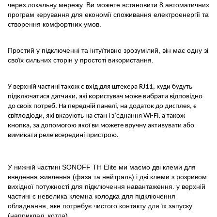
через локальну мережу. Ви можете встановити 8 автоматичних
програм керування для економії споживання електроенергії та
створення комфортних умов.
Простий у підключенні та інтуїтивно зрозумілий, він має одну зі
своїх сильних сторін у простоті використання.
У верхній частині також є вхід для штекера RJ11, куди будуть
підключатися датчики, які користувач може вибрати відповідно
до своїх потреб. На передній панелі, на додаток до дисплея, є
світлодіоди, які вказують на стан і з’єднання Wi-Fi, а також
кнопка, за допомогою якої ви можете вручну активувати або
вимикати реле всередині пристрою.
У нижній частині SONOFF TH Elite ми маємо дві клеми для
введення живлення (фаза та нейтраль) і дві клеми з розривом
вихідної потужності для підключення навантаження. у верхній
частині є невелика клемна колодка для підключення
обладнання, яке потребує чистого контакту для їх запуску
(наприклад, котла).