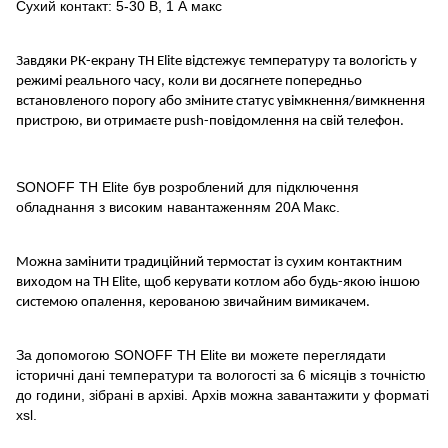
Сухий контакт: 5-30 В, 1 А макс
Завдяки РК-екрану TH Elite відстежує температуру та вологість у
режимі реального часу, коли ви досягнете попередньо
встановленого порогу або зміните статус увімкнення/вимкнення
пристрою, ви отримаєте push-повідомлення на свій телефон.
SONOFF TH Elite був розроблений для підключення
обладнання з високим навантаженням 20A Макс.
Можна замінити традиційний термостат із сухим контактним
виходом на TH Elite, щоб керувати котлом або будь-якою іншою
системою опалення, керованою звичайним вимикачем.
За допомогою SONOFF TH Elite ви можете переглядати
історичні дані температури та вологості за 6 місяців з точністю
до години, зібрані в архіві. Архів можна завантажити у форматі
xsl.