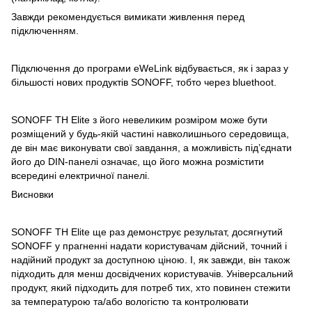
Завжди рекомендується вимикати живлення перед
підключенням.
Підключення до програми eWeLink відбувається, як і зараз у
більшості нових продуктів SONOFF, тобто через bluethoot.
SONOFF TH Elite з його невеликим розміром може бути
розміщений у будь-якій частині навколишнього середовища,
де він має виконувати свої завдання, а можливість під’єднати
його до DIN-панелі означає, що його можна розмістити
всередині електричної панелі.
Висновки
SONOFF TH Elite ще раз демонструє результат, досягнутий
SONOFF у прагненні надати користувачам дійсний, точний і
надійний продукт за доступною ціною. І, як завжди, він також
підходить для менш досвідчених користувачів. Універсальний
продукт, який підходить для потреб тих, хто повинен стежити
за температурою та/або вологістю та контролювати