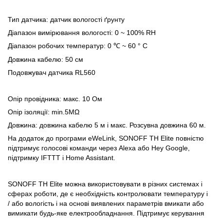
Тип датчика: датчик вологості ґрунту
Діапазон вимірювання вологості: 0 ~ 100% RH
Діапазон робочих температур: 0
~ 60 ° C
℃
Довжина кабелю: 50 см
Подовжувач датчика RL560
Опір провідника: макс. 10 Ом
Опір ізоляції: min.5MΩ
Довжина: довжина кабелю 5 м і макс. Розсувна довжина 60 м.
На додаток до програми eWeLink, SONOFF TH Elite повністю
підтримує голосові команди через Alexa або Hey Google,
підтримку IFTTT і Home Assistant.
SONOFF TH Elite можна використовувати в різних системах і
сферах роботи, де є необхідність контролювати температуру і
/ або вологість і на основі виявлених параметрів вмикати або
вимикати будь-яке електрообладнання. Підтримує керування