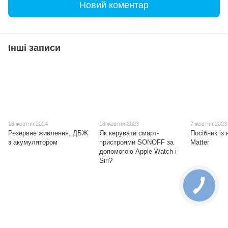
Новий коментар
Інші записи
16 жовтня 2024
18 жовтня 2023
7 жовтня 2023
Резервне живлення, ДБЖ
Як керувати смарт-
Посібник із
з акумулятором
пристроями SONOFF за
Matter
допомогою Apple Watch і
Siri?